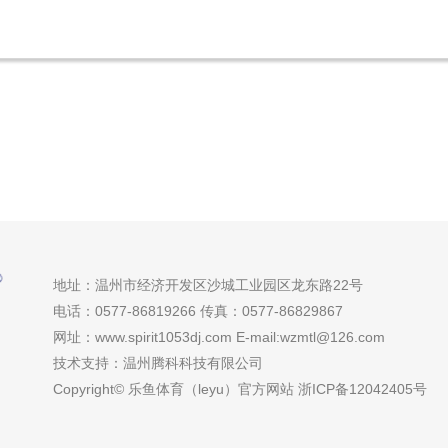
地址：温州市经济开发区沙城工业园区龙东路22号
电话：0577-86819266 传真：0577-86829867
网址：www.spirit1053dj.com E-mail:wzmtl@126.com
技术支持：温州腾科科技有限公司
Copyright© 乐鱼体育（leyu）官方网站 浙ICP备12042405号