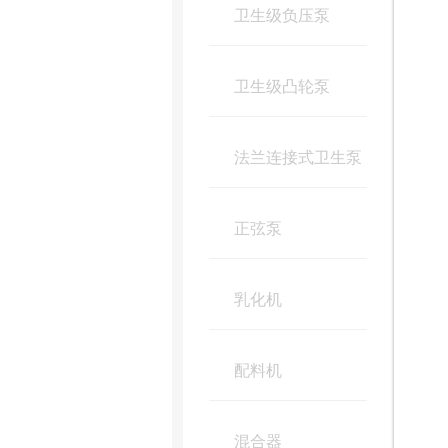
卫生级负压泵
卫生级凸轮泵
法兰连接式卫生泵
正弦泵
乳化机
配料机
混合器